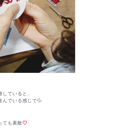
離していると、
進んでいる感じで💦
っても素敵
♡