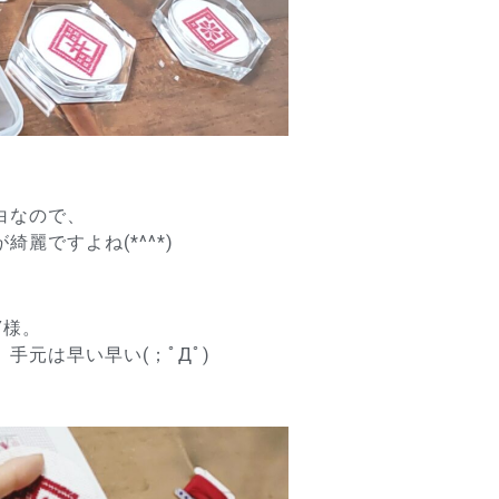
白なので、
麗ですよね(*^^*)
Y様。
手元は早い早い(；ﾟДﾟ)