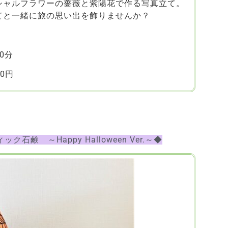
シャルフラワーの薔薇と紫陽花で作る写真立て。
てと一緒に旅の思い出を飾りませんか？
0分
0円
石鹸 ～Happy Halloween Ver.～◆