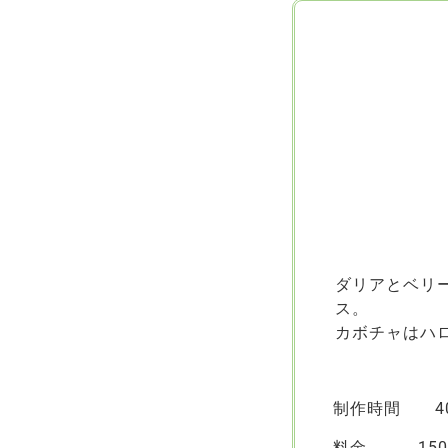
ダリアとベリ
ス。
カボチャはハ
制作時間 40
料金 150