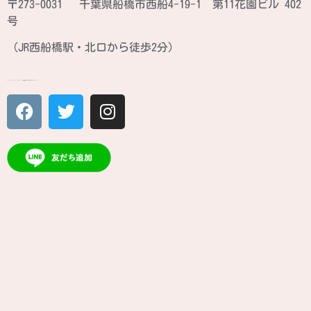
〒273-0031 千葉県船橋市西船4-19-1 第11花園ビル 402
号
（JR西船橋駅・北口から徒歩2分）
ATINA CULTURE SCHOOL JR西船橋駅北口 徒歩2分のカルチャースクール