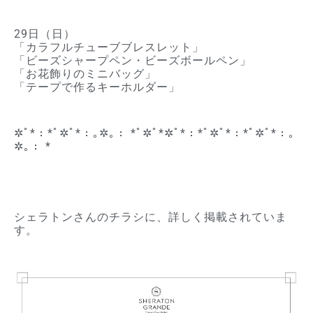
29日（日）
「カラフルチューブブレスレット」
「ビーズシャープペン・ビーズボールペン」
「お花飾りのミニバッグ」
「テープで作るキーホルダー」
✲ﾟ*：*ﾟ✲ﾟ*：｡✲｡： *ﾟ✲ﾟ*✲ﾟ*：*ﾟ✲ﾟ*：*ﾟ✲ﾟ*：｡
✲｡： *
シェラトンさんのチラシに、詳しく掲載されていま
す。