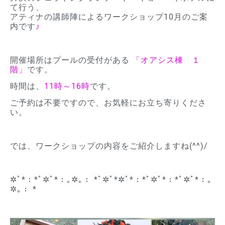
て行う、
アティナの講師陣によるワークショップ10月のご案
内です
♪
開催場所はプールの受付がある
「オアシス棟 １
階」
です。
時間は、
11時～16時
です。
ご予約は不要ですので、お気軽にお立ち寄りくださ
い。
では、ワークショップの内容をご紹介しますね(^^)/
✲ﾟ*：*ﾟ✲ﾟ*：｡✲｡： *ﾟ✲ﾟ*✲ﾟ*：*ﾟ✲ﾟ*：*ﾟ✲ﾟ*：｡
✲｡： *