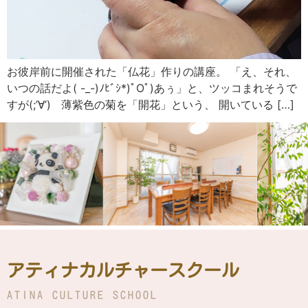
お彼岸前に開催された「仏花」作りの講座。 「え、それ、
いつの話だよ( -_-)ﾉﾋﾞｼ*)ﾟOﾟ)あぅ」と、ツッコまれそうで
すが(;’∀’) 薄紫色の菊を「開花」という、 開いている […]
アティナカルチャースクール
ATINA CULTURE SCHOOL