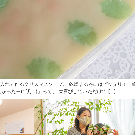
入れて作るクリスマスソープ。 乾燥する冬にはピッタリ！ 前
ったー(*´Д｀)」って、 大喜びしていただけて […]