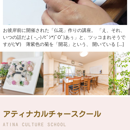
お彼岸前に開催された「仏花」作りの講座。 「え、それ、
いつの話だよ( -_-)ﾉﾋﾞｼ*)ﾟOﾟ)あぅ」と、ツッコまれそうで
すが(;’∀’) 薄紫色の菊を「開花」という、 開いている […]
アティナカルチャースクール
ATINA CULTURE SCHOOL