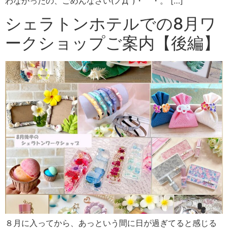
わなかったの、ごめんなさい(ノД`)・゜・。 […]
シェラトンホテルでの8月ワ
ークショップご案内【後編】
８月に入ってから、あっという間に日が過ぎてると感じる