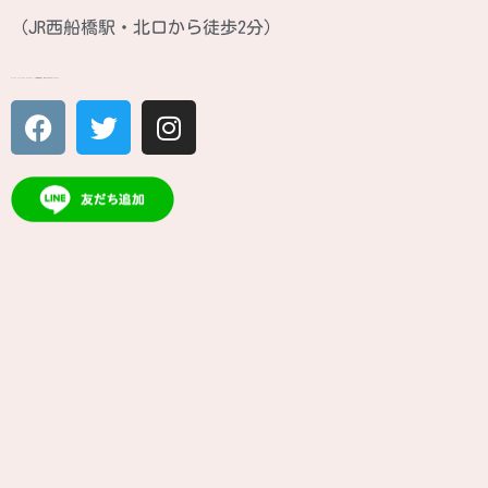
（JR西船橋駅・北口から徒歩2分）
ATINA CULTURE SCHOOL JR西船橋駅北口 徒歩2分のカルチャースクール