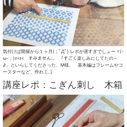
気付けば開催から１ヶ月(；ﾟДﾟ) レポが遅すぎでしょーヾ(-
ω-；)ｫｨｫｨ すみません… 「すごく楽しみにしてたの～
♪」といらしてくださった、M様。 基本編はフレームやコ
ースターなど、作れ […]
講座レポ：こぎん刺し 木箱